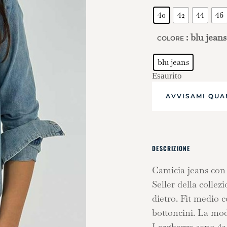
40
42
44
46
: blu jeans
COLORE
blu jeans
Esaurito
DESCRIZIONE
Camicia jeans con 
Seller della collez
dietro. Fit medio 
bottoncini. La mode
Larghezza seno 42 