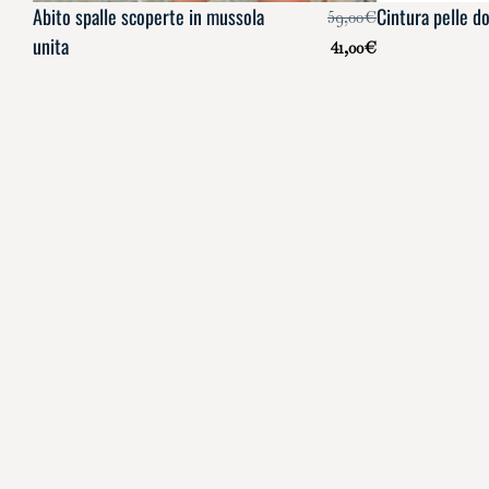
Abito spalle scoperte in mussola
Cintura pelle d
59,00
€
unita
41,00
€