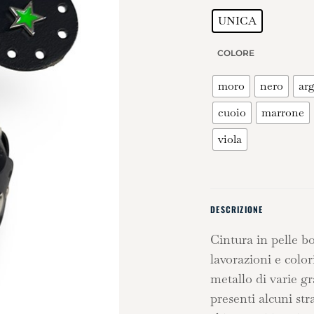
UNICA
COLORE
moro
nero
ar
cuoio
marrone
viola
DESCRIZIONE
Cintura in pelle b
lavorazioni e color
metallo di varie g
presenti alcuni st