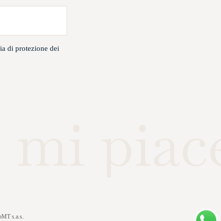
ia di protezione dei
 mi piac
MT s.a.s.