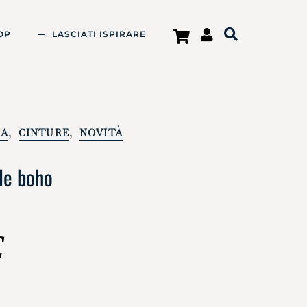
OP
LASCIATI ISPIRARE
,
,
NA
CINTURE
NOVITÀ
lle boho
€